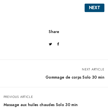
NEXT
Share
NEXT ARTICLE
N
Gommage de corps Solo 30 min
a
v
PREVIOUS ARTICLE
i
Massage aux huiles chaudes Solo 30 min
g