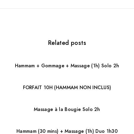
a
t
i
Related posts
o
n
d
Hammam + Gommage + Massage (1h) Solo 2h
e
l
FORFAIT 10H (HAMMAM NON INCLUS)
’
a
Massage à la Bougie Solo 2h
r
Hammam (30 mins) + Massage (1h) Duo 1h30
t