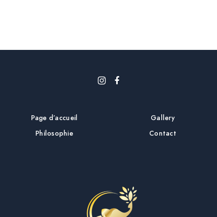
i
c
l
e
Page d’accueil
Gallery
Philosophie
Contact