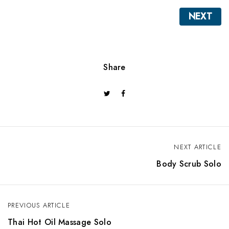
NEXT
Share
NEXT ARTICLE
P
Body Scrub Solo
o
s
PREVIOUS ARTICLE
t
Thai Hot Oil Massage Solo
n