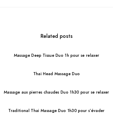
a
v
i
Related posts
g
a
t
Massage Deep Tissue Duo 1h pour se relaxer
i
o
Thai Head Massage Duo
n
Massage aux pierres chaudes Duo 1h30 pour se relaxer
Traditional Thai Massage Duo 1h30 pour s’évader