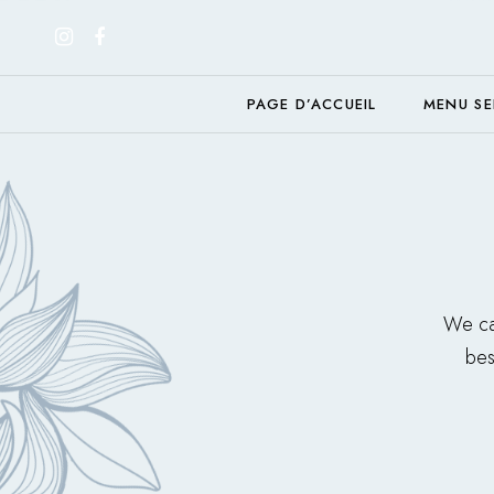
PAGE D’ACCUEIL
MENU SE
We car
bes