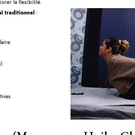
rer la flexibilité.
ï traditionnel
:
laire
l
tives