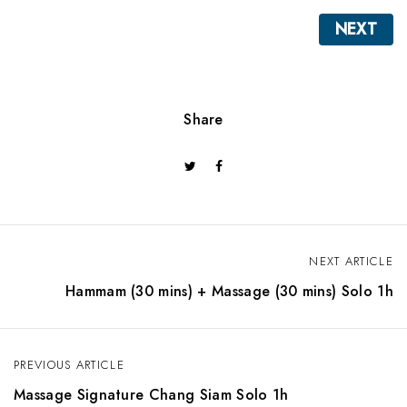
NEXT
Share
NEXT ARTICLE
N
Hammam (30 mins) + Massage (30 mins) Solo 1h
a
v
PREVIOUS ARTICLE
i
Massage Signature Chang Siam Solo 1h
g