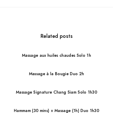
a
t
i
Related posts
o
n
d
Massage aux huiles chaudes Solo 1h
e
l
Massage à la Bougie Duo 2h
’
a
Massage Signature Chang Siam Solo 1h30
r
Hammam (30 mins) + Massage (1h) Duo 1h30
t