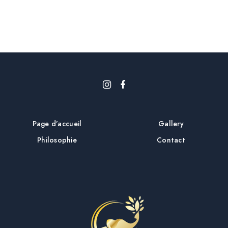
i
c
l
e
Page d’accueil
Gallery
Philosophie
Contact