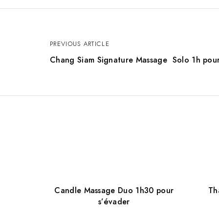
PREVIOUS ARTICLE
P
Chang Siam Signature Massage Solo 1h pour 
o
s
t
n
a
Candle Massage Duo 1h30 pour
Th
s’évader
v