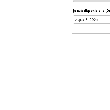
Je suis disponible le (D
Augus
Mon
Tue
Wed
27
28
29
3
4
5
10
11
12
17
18
19
24
25
26
31
1
2
To