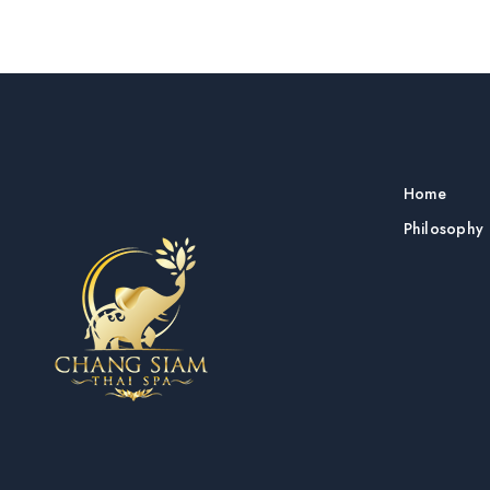
i
g
a
Home
t
Philosophy
i
o
n