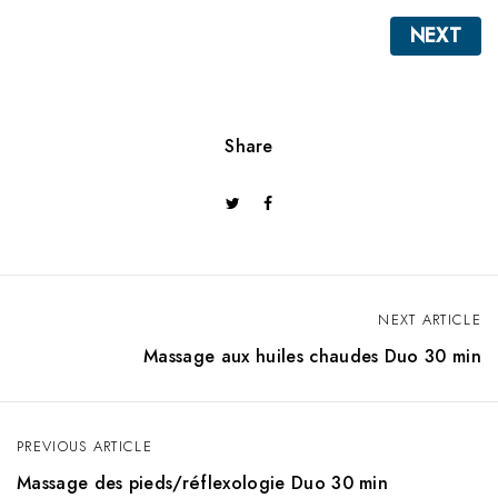
NEXT
Share
NEXT ARTICLE
N
Massage aux huiles chaudes Duo 30 min
a
v
PREVIOUS ARTICLE
i
Massage des pieds/réflexologie Duo 30 min
g