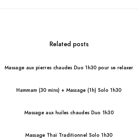
a
t
i
Related posts
o
n
d
Massage aux pierres chaudes Duo 1h30 pour se relaxer
e
l
Hammam (30 mins) + Massage (1h) Solo 1h30
’
a
Massage aux huiles chaudes Duo 1h30
r
Massage Thaï Traditionnel Solo 1h30
t