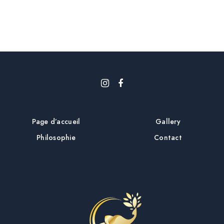
i
c
l
e
Page d’accueil
Gallery
Philosophie
Contact