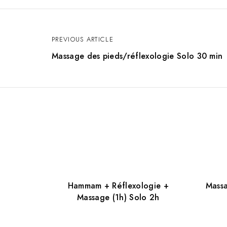
PREVIOUS ARTICLE
N
Massage des pieds/réflexologie Solo 30 min
a
v
i
g
Hammam + Réflexologie +
Mass
a
Massage (1h) Solo 2h
t