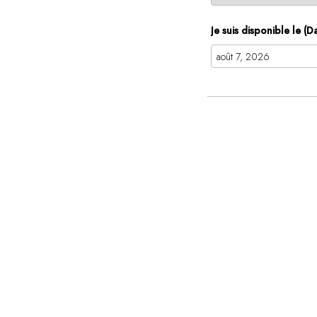
Je suis disponible le (D
août
lun
mar
mer
27
28
29
3
4
5
10
11
12
17
18
19
24
25
26
31
1
2
Aujo