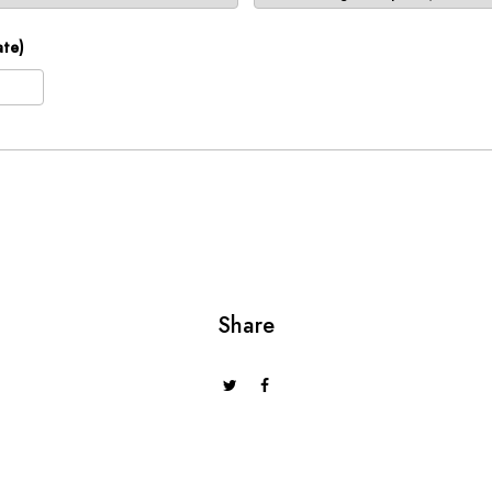
ate)
2026
jeu
ven
sam
dim
30
31
1
2
6
7
8
9
13
14
15
16
20
21
22
23
Share
27
28
29
30
3
4
5
6
urd'hui