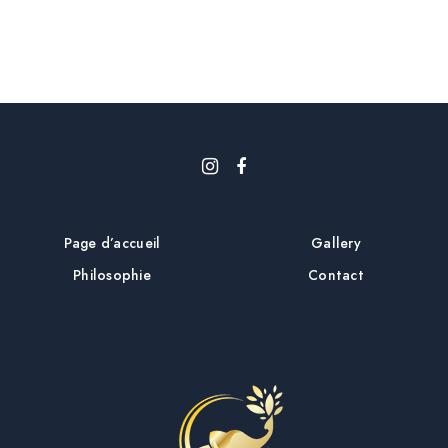
i
c
l
e
Page d’accueil
Gallery
Philosophie
Contact