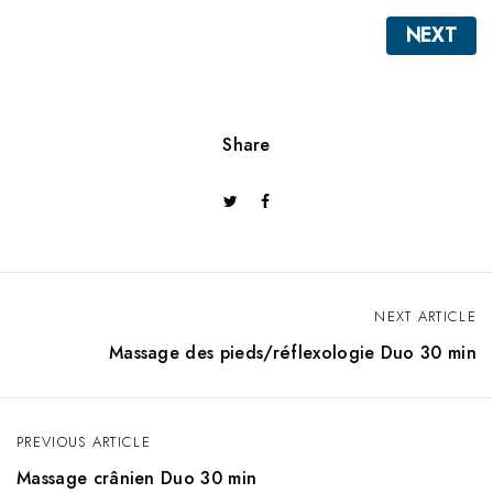
NEXT
Share
NEXT ARTICLE
N
Massage des pieds/réflexologie Duo 30 min
a
v
PREVIOUS ARTICLE
i
Massage crânien Duo 30 min
g