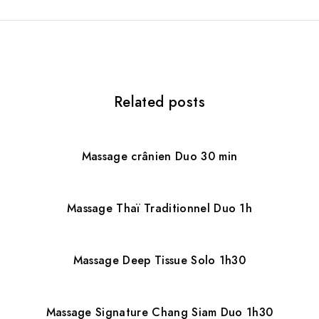
a
t
i
Related posts
o
n
d
Massage crânien Duo 30 min
e
l
Massage Thaï Traditionnel Duo 1h
’
a
Massage Deep Tissue Solo 1h30
r
Massage Signature Chang Siam Duo 1h30
t