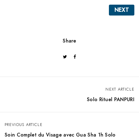
NEXT
Share
NEXT ARTICLE
N
Solo Rituel PANPURI
a
v
PREVIOUS ARTICLE
i
Soin Complet du Visage avec Gua Sha 1h Solo
g