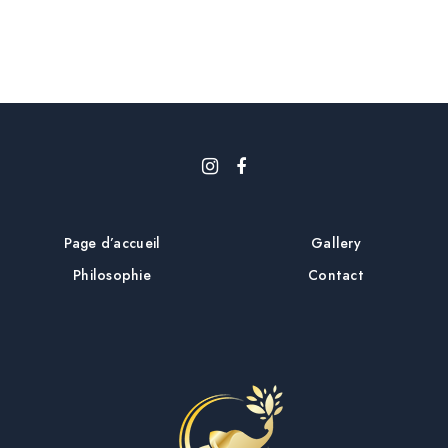
i
c
l
e
Page d’accueil
Gallery
Philosophie
Contact