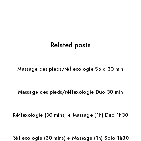
a
t
i
Related posts
o
n
d
Massage des pieds/réflexologie Solo 30 min
e
l
Massage des pieds/réflexologie Duo 30 min
’
a
Réflexologie (30 mins) + Massage (1h) Duo 1h30
r
Réflexologie (30 mins) + Massage (1h) Solo 1h30
t