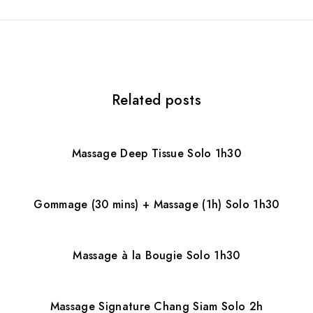
a
t
i
Related posts
o
n
d
Massage Deep Tissue Solo 1h30
e
l
Gommage (30 mins) + Massage (1h) Solo 1h30
’
a
Massage à la Bougie Solo 1h30
r
Massage Signature Chang Siam Solo 2h
t