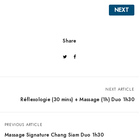
NEXT
Share
NEXT ARTICLE
N
Réflexologie (30 mins) + Massage (1h) Duo 1h30
a
v
PREVIOUS ARTICLE
i
Massage Signature Chang Siam Duo 1h30
g