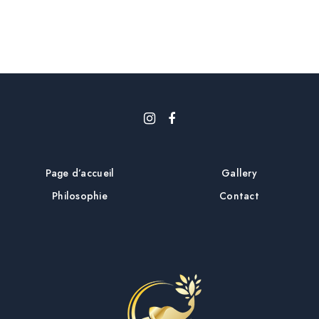
i
c
l
e
Page d’accueil
Gallery
Philosophie
Contact