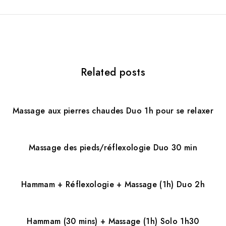
a
t
i
Related posts
o
n
d
Massage aux pierres chaudes Duo 1h pour se relaxer
e
l
Massage des pieds/réflexologie Duo 30 min
’
a
Hammam + Réflexologie + Massage (1h) Duo 2h
r
Hammam (30 mins) + Massage (1h) Solo 1h30
t