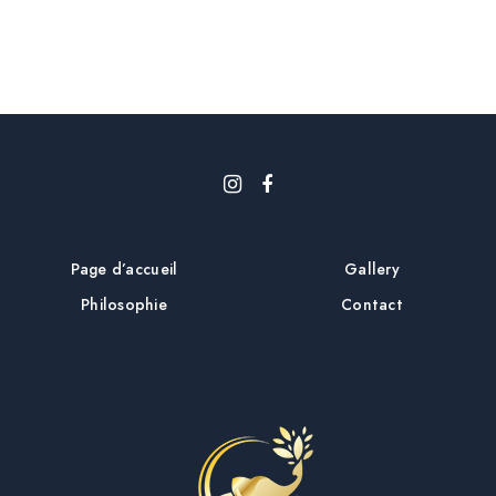
i
c
l
e
Page d’accueil
Gallery
Philosophie
Contact