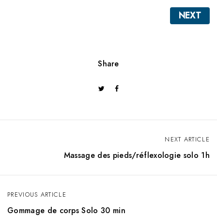
NEXT
Share
NEXT ARTICLE
N
Massage des pieds/réflexologie solo 1h
a
v
PREVIOUS ARTICLE
i
Gommage de corps Solo 30 min
g