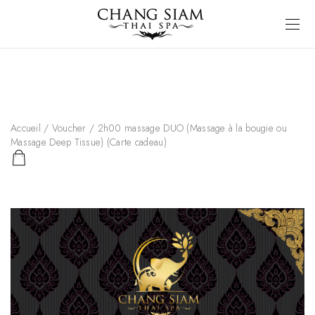
Accueil
/
Voucher
/ 2h00 massage DUO (Massage à la bougie ou
Massage Deep Tissue) (Carte cadeau)