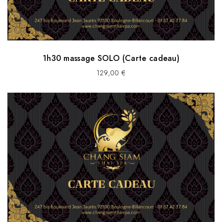
1h30 massage SOLO (Carte cadeau)
129,00
€