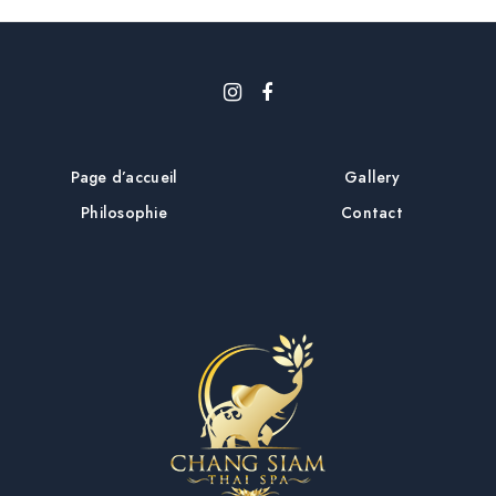
Page d’accueil
Gallery
Philosophie
Contact