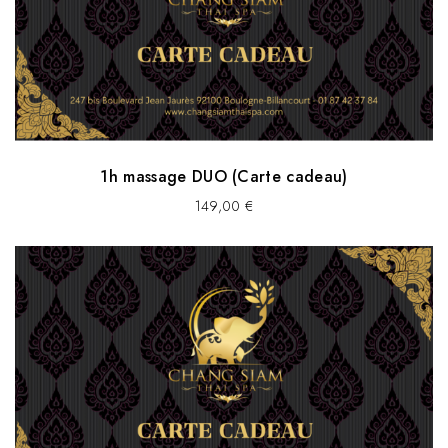
1h massage DUO (Carte cadeau)
149,00
€