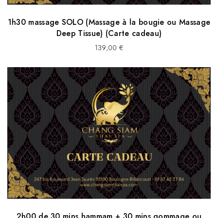
1h30 massage SOLO (Massage à la bougie ou Massage
Deep Tissue) (Carte cadeau)
139,00
€
2h00 de 30 mins hammam + 30 mins gommage ou