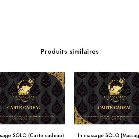
and deep tiss
-France-
Bon pour mass
massage deep 
Produits similaires
ssage SOLO (Carte cadeau)
1h massage SOLO (Massag