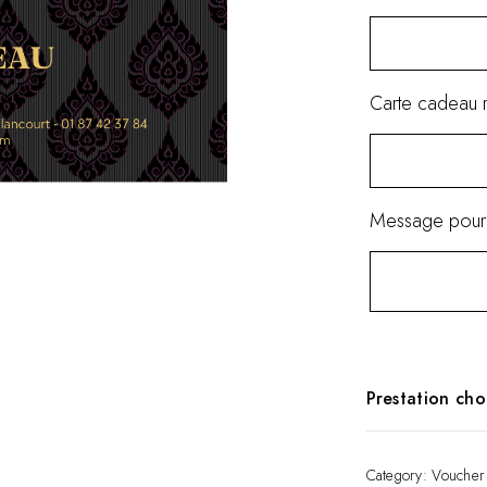
Carte cadeau 
Message pour 
Prestation cho
-English-
Git card for 2
Category:
Voucher