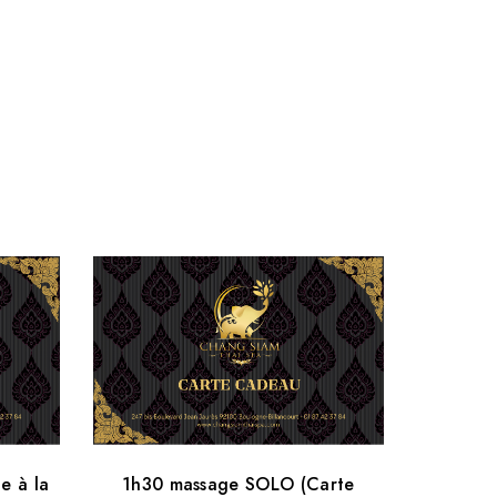
ue massage) SOLO
age au choix 2h (sauf massage à la bougie et
tissue) SOLO
e à la
1h30 massage SOLO (Carte