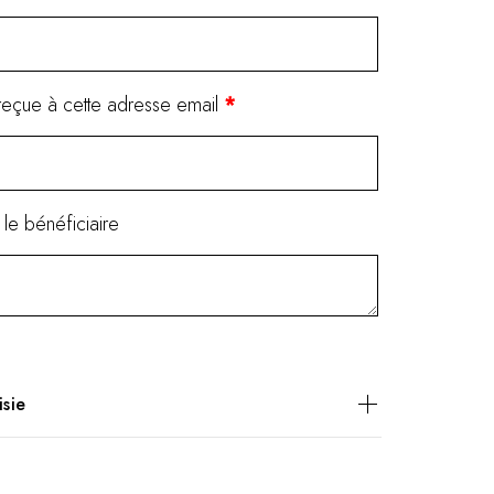
reçue à cette adresse email
*
le bénéficiaire
isie
h massage of your choice (except for candle