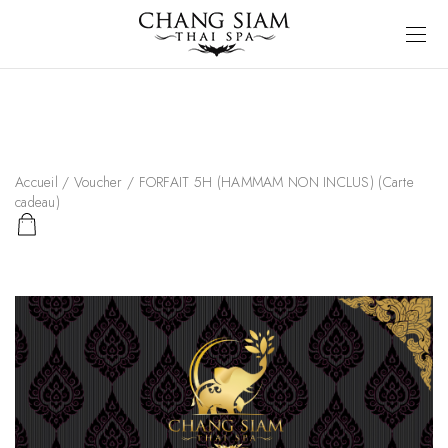
Accueil
/
Voucher
/ FORFAIT 5H (HAMMAM NON INCLUS) (Carte
cadeau)