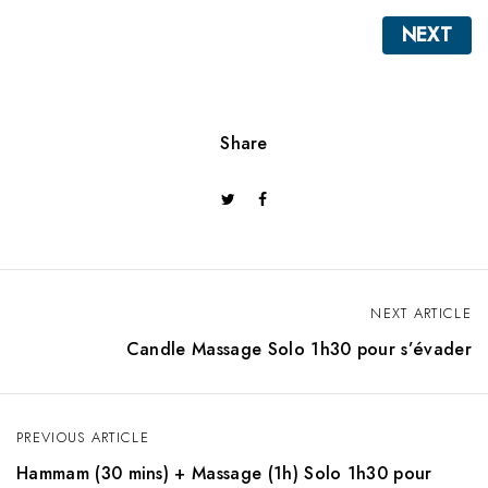
NEXT
Share
NEXT ARTICLE
P
Candle Massage Solo 1h30 pour s’évader
o
s
PREVIOUS ARTICLE
t
Hammam (30 mins) + Massage (1h) Solo 1h30 pour
n