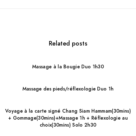
a
t
i
Related posts
o
n
d
Massage à la Bougie Duo 1h30
e
l
Massage des pieds/réflexologie Duo 1h
’
a
Voyage à la carte signé Chang Siam Hammam(30mins)
+ Gommage(30mins)+Massage 1h + Réflexologie au
r
choix(30mins) Solo 2h30
t