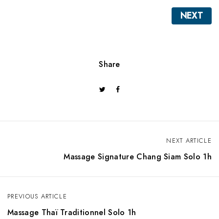
NEXT
Share
NEXT ARTICLE
N
Massage Signature Chang Siam Solo 1h
a
v
PREVIOUS ARTICLE
i
Massage Thaï Traditionnel Solo 1h
g