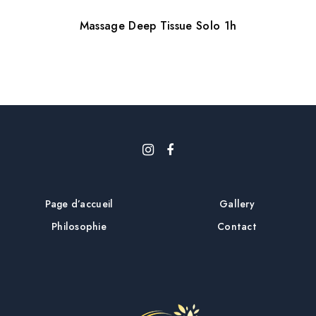
i
Massage Deep Tissue Solo 1h
c
l
e
Page d’accueil
Gallery
Philosophie
Contact