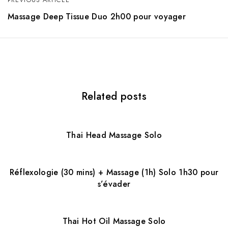
a
Massage Deep Tissue Duo 2h00 pour voyager
v
i
g
a
Related posts
t
i
Thai Head Massage Solo
o
n
Réflexologie (30 mins) + Massage (1h) Solo 1h30 pour
s’évader
Thai Hot Oil Massage Solo