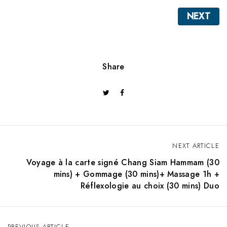
NEXT
Share
NEXT ARTICLE
P
Voyage à la carte signé Chang Siam Hammam (30
o
mins) + Gommage (30 mins)+ Massage 1h +
Réflexologie au choix (30 mins) Duo
s
t
n
PREVIOUS ARTICLE