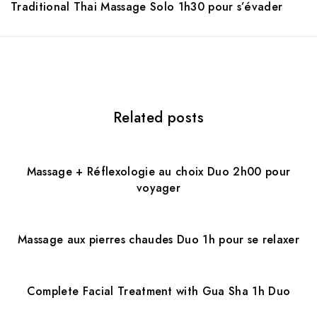
Traditional Thai Massage Solo 1h30 pour s’évader
a
v
i
g
Related posts
a
t
Massage + Réflexologie au choix Duo 2h00 pour
i
voyager
o
n
Massage aux pierres chaudes Duo 1h pour se relaxer
Complete Facial Treatment with Gua Sha 1h Duo