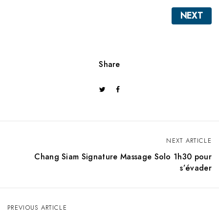
NEXT
Share
NEXT ARTICLE
P
Chang Siam Signature Massage Solo 1h30 pour
o
s’évader
s
t
PREVIOUS ARTICLE
n