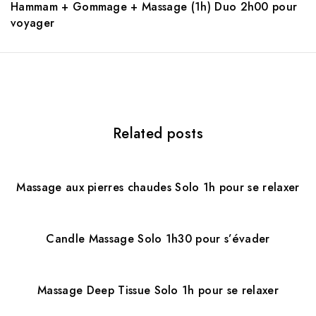
Hammam + Gommage + Massage (1h) Duo 2h00 pour
a
voyager
v
i
g
a
Related posts
t
i
Massage aux pierres chaudes Solo 1h pour se relaxer
o
n
Candle Massage Solo 1h30 pour s’évader
Massage Deep Tissue Solo 1h pour se relaxer