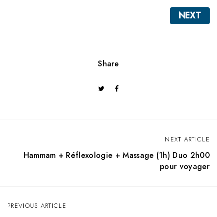
NEXT
Share
NEXT ARTICLE
P
Hammam + Réflexologie + Massage (1h) Duo 2h00
o
pour voyager
s
t
PREVIOUS ARTICLE
n