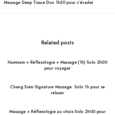
Massage Deep Tissue Duo 1h30 pour s’évader
a
v
i
g
Related posts
a
t
Hammam + Réflexologie + Massage (1h) Solo 2h00
i
pour voyager
o
n
Chang Siam Signature Massage Solo 1h pour se
relaxer
Massage + Réflexologie au choix Solo 2h00 pour