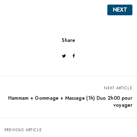
NEXT
Share
NEXT ARTICLE
P
Hammam + Gommage + Massage (1h) Duo 2h00 pour
o
voyager
s
t
PREVIOUS ARTICLE
n