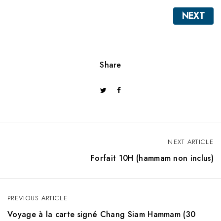
NEXT
Share
NEXT ARTICLE
P
Forfait 10H (hammam non inclus)
o
s
PREVIOUS ARTICLE
t
Voyage à la carte signé Chang Siam Hammam (30
n