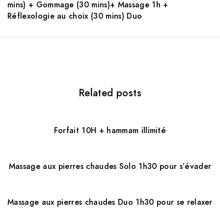
mins) + Gommage (30 mins)+ Massage 1h +
a
Réflexologie au choix (30 mins) Duo
v
i
g
a
Related posts
t
i
Forfait 10H + hammam illimité
o
n
Massage aux pierres chaudes Solo 1h30 pour s’évader
Massage aux pierres chaudes Duo 1h30 pour se relaxer