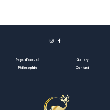
i
c
l
e
Page d’accueil
Gallery
Philosophie
Contact