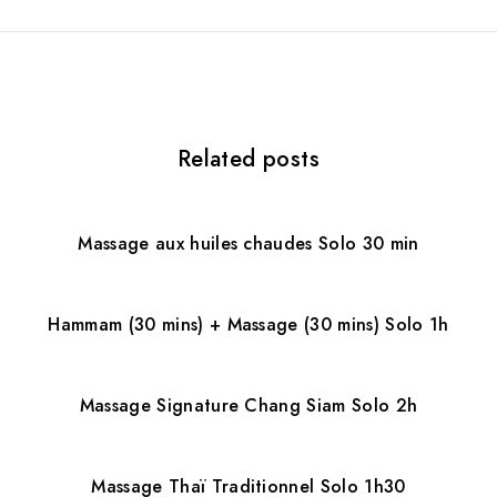
a
t
i
Related posts
o
n
d
Massage aux huiles chaudes Solo 30 min
e
l
Hammam (30 mins) + Massage (30 mins) Solo 1h
’
a
Massage Signature Chang Siam Solo 2h
r
Massage Thaï Traditionnel Solo 1h30
t