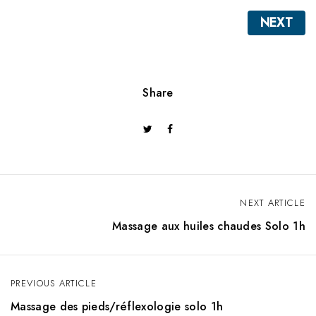
NEXT
Share
NEXT ARTICLE
N
Massage aux huiles chaudes Solo 1h
a
v
PREVIOUS ARTICLE
i
Massage des pieds/réflexologie solo 1h
g